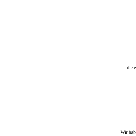
Wir hab
Die Pinguine sind a
Folgende Problematik besteht
:
Unsere Aufgabe
J
ede Woche montags
teilen wir euch 
Findet alle und zählt sie sorgfältig. Wenn ihr