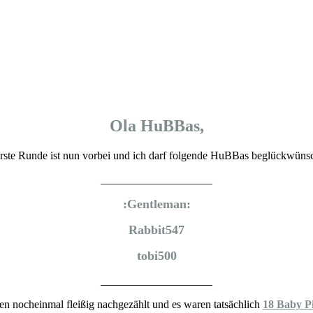
____________________
:Gentleman:
Rabbit547
tobi500
____________________
en nocheinmal fleißig nachgezählt und es waren tatsächlich
18 Baby P
us dem Zoo ausgebrochen, da es zu spät bemerkt wurde, ist unklar, wie
Wohin sie sind und wie viele es waren, ist noch nicht bekannt.
Und an dieser Stelle kommen wir zur eigentlichen Aufgabe...
Was ist zutun ?
 bzw. EURE Aufgabe ist es nun, die entlaufenden Pinguine
zu finden
mit, in welchem Raum die Pinguine gesichtet wurden. Den Raum findet 
 sicher seid, dass ihr alle gefunden habt, teilt uns euer Ergebnis in der 