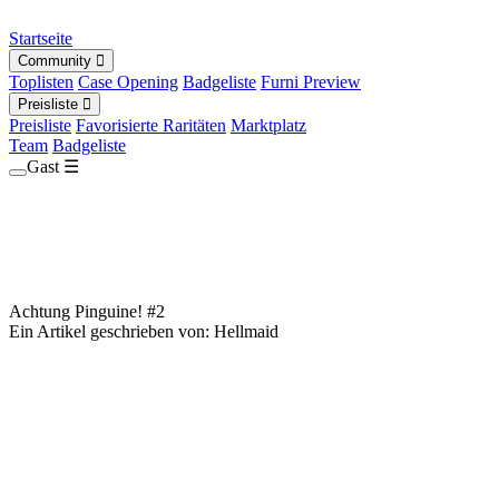
Startseite
Community
Toplisten
Case Opening
Badgeliste
Furni Preview
Preisliste
Preisliste
Favorisierte Raritäten
Marktplatz
Team
Badgeliste
Gast
☰
Achtung Pinguine! #2
Ein Artikel geschrieben von: Hellmaid
die 